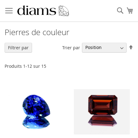
Allez
au
Rech
Mo
contenu
Pierres de couleur
Pa
Trier par
Filtrer par
or
dé
Produits
1
-
12
sur
15