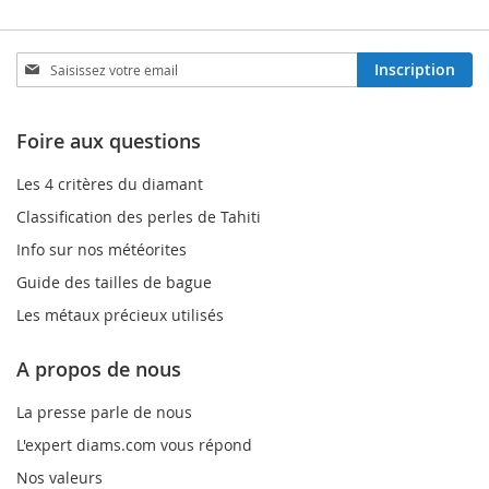
Inscription
Inscription
à
notre
lettre
Foire aux questions
d’information
:
Les 4 critères du diamant
Classification des perles de Tahiti
Info sur nos météorites
Guide des tailles de bague
Les métaux précieux utilisés
A propos de nous
La presse parle de nous
L'expert diams.com vous répond
Nos valeurs