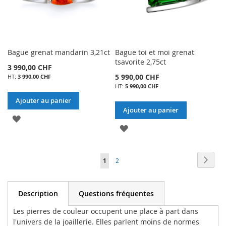
D’ENVIE
D’ENVIE
Bague grenat mandarin 3,21ct
Bague toi et moi grenat
tsavorite 2,75ct
3 990,00 CHF
5 990,00 CHF
3 990,00 CHF
5 990,00 CHF
Ajouter au panier
Ajouter au panier
AJOUTER
AJOUTER
À
À
MA
Page
Page
Suiva
Vous
Page
1
2
MA
LISTE
lisez
LISTE
D’ENVIE
actuellement
Description
Questions fréquentes
D’ENVIE
la
Les pierres de couleur occupent une place à part dans
page
l'univers de la joaillerie. Elles parlent moins de normes