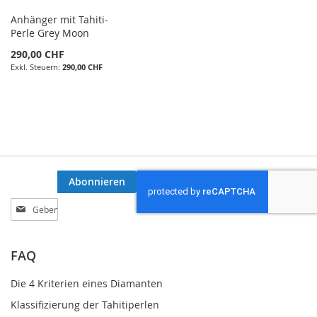
Anhänger mit Tahiti-
Perle Grey Moon
290,00 CHF
290,00 CHF
Abonnieren
Melden
Sie
sich
für
FAQ
unseren
Newsletter
Die 4 Kriterien eines Diamanten
an:
Klassifizierung der Tahitiperlen