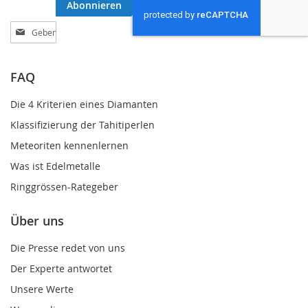
Abonnieren
Melden
Sie
sich
für
FAQ
unseren
Newsletter
Die 4 Kriterien eines Diamanten
an:
Klassifizierung der Tahitiperlen
Meteoriten kennenlernen
Was ist Edelmetalle
Ringgrössen-Rategeber
Über uns
Die Presse redet von uns
Der Experte antwortet
Unsere Werte