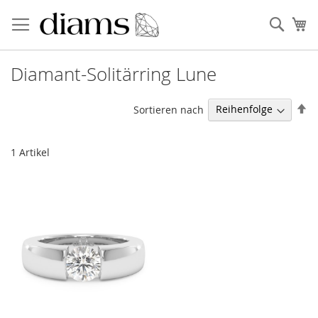
Zum
Inhalt
Sear
Me
springen
Diamant-Solitärring Lune
Ab
Sortieren nach
so
1
Artikel