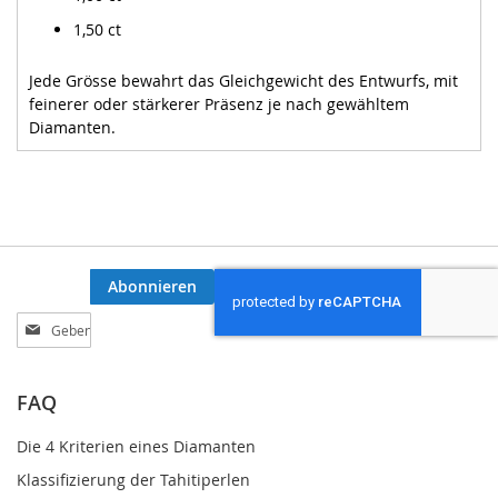
1,50 ct
Jede Grösse bewahrt das Gleichgewicht des Entwurfs, mit
feinerer oder stärkerer Präsenz je nach gewähltem
Diamanten.
Abonnieren
Melden
Sie
sich
für
FAQ
unseren
Newsletter
Die 4 Kriterien eines Diamanten
an:
Klassifizierung der Tahitiperlen