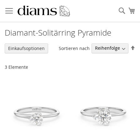
Zum
Inhalt
Sear
Me
springen
Diamant-Solitärring Pyramide
Ab
Sortieren nach
Einkaufsoptionen
so
3
Elemente