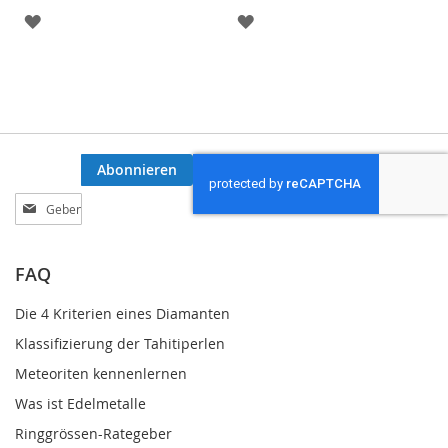
ZUR
ZUR
WUNSCHLISTE
WUNSCHLISTE
HINZUFÜGEN
HINZUFÜGEN
Abonnieren
Melden
Sie
sich
für
FAQ
unseren
Newsletter
Die 4 Kriterien eines Diamanten
an:
Klassifizierung der Tahitiperlen
Meteoriten kennenlernen
Was ist Edelmetalle
Ringgrössen-Rategeber