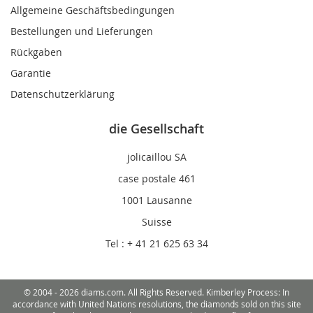
Allgemeine Geschäftsbedingungen
Bestellungen und Lieferungen
Rückgaben
Garantie
Datenschutzerklärung
die Gesellschaft
jolicaillou SA
case postale 461
1001 Lausanne
Suisse
Tel : + 41 21 625 63 34
© 2004 - 2026 diams.com. All Rights Reserved. Kimberley Process: In
accordance with United Nations resolutions, the diamonds sold on this site